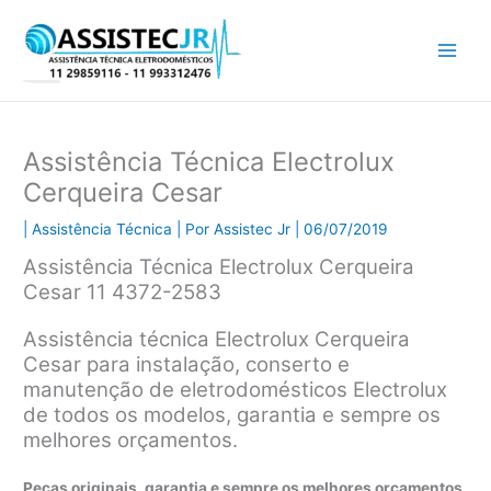
Ir
para
o
conteúdo
Assistência Técnica Electrolux
Cerqueira Cesar
|
Assistência Técnica
| Por
Assistec Jr
|
06/07/2019
Assistência Técnica Electrolux Cerqueira
Cesar 11 4372-2583
Assistência técnica Electrolux Cerqueira
Cesar para instalação, conserto e
manutenção de eletrodomésticos Electrolux
de todos os modelos, garantia e sempre os
melhores orçamentos.
Peças originais, garantia e sempre os melhores orçamentos