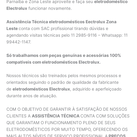
Parnaíba e Zona Leste aproveite e faça seu
eletrodoméstico
Electrolux
funcionar novamente.
Assistência Técnica eletrodomésticos Eectrolux Zona
Leste
conta com SAC profissional tirando dúvidas e
agendando visitas técnicas pelo 11 2985-9116 – Whatsapp: 11
99442-1147.
Só trabalhamos com peças genuínas e acessórias 100%
compatíveis com eletrodomésticos Electrolux.
Nossos técnicos são treinados pelos mesmos processos e
orientados seguindo o padrão de qualidade da fabricante
de
eletrodomésticos Electrolux
, adquirido e aperfeiçoado
durante anos de atuação.
COM O OBJETIVO DE GARANTIR À SATISFAÇÃO DE NOSSOS
CLIENTES A
ASSISTÊNCIA TÉCNICA
CONTA COM SOLUÇÕES
QUE GARANTAM O FUNCIONAMENTO PLENO DE SEUS
ELETRODOMÉSTICOS POR MUITO TEMPO, OFERECENDO OS
MAIS ALTOS NÍVEIS DE SERVIÇO PROFISSIONAL A
PREÇOS