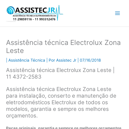
Ir
para
o
conteúdo
Assistência técnica Electrolux Zona
Leste
|
Assistência Técnica
| Por
Assistec Jr
|
07/16/2018
Assistência técnica Electrolux Zona Leste |
11 4372-2583
Assistência técnica Electrolux Zona Leste
para instalação, conserto e manutenção de
eletrodomésticos Electrolux de todos os
modelos, garantia e sempre os melhores
orçamentos.
Peças originais, garantia e sempre os melhores orçamentos