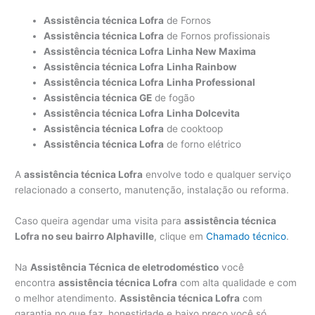
Assistência técnica Lofra
de Fornos
Assistência técnica Lofra
de Fornos profissionais
Assistência técnica Lofra
Linha New Maxima
Assistência técnica Lofra
Linha Rainbow
Assistência técnica Lofra
Linha Professional
Assistência técnica GE
de fogão
Assistência técnica Lofra
Linha Dolcevita
Assistência técnica Lofra
de cooktoop
Assistência técnica Lofra
de forno elétrico
A
assistência técnica Lofra
envolve todo e qualquer serviço
relacionado a conserto, manutenção, instalação ou reforma.
Caso queira agendar uma visita para
assistência técnica
Lofra no seu bairro Alphaville
, clique em
Chamado técnico
.
Na
Assistência Técnica de eletrodoméstico
você
encontra
assistência técnica Lofra
com alta qualidade e com
o melhor atendimento.
Assistência técnica Lofra
com
garantia no que faz, honestidade e baixo preço você só