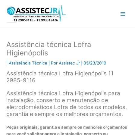
Ir
para
o
conteúdo
Assistência técnica Lofra
Higienópolis
|
Assistência Técnica
| Por
Assistec Jr
|
05/23/2019
Assistência técnica Lofra Higienópolis 11
2985-9116
Assistência técnica Lofra Higienópolis para
instalação, conserto e manutenção de
eletrodomésticos Lofra de todos os modelos,
garantia e sempre os melhores orçamentos.
Peças originais, garantia e sempre os melhores orçamentos
para você solicitar agora a instalação, conserto ou