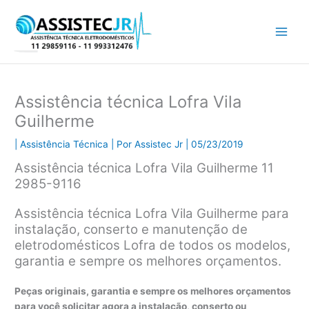
Ir
para
o
conteúdo
Assistência técnica Lofra Vila
Guilherme
|
Assistência Técnica
| Por
Assistec Jr
|
05/23/2019
Assistência técnica Lofra Vila Guilherme 11
2985-9116
Assistência técnica Lofra Vila Guilherme para
instalação, conserto e manutenção de
eletrodomésticos Lofra de todos os modelos,
garantia e sempre os melhores orçamentos.
Peças originais, garantia e sempre os melhores orçamentos
para você solicitar agora a instalação, conserto ou