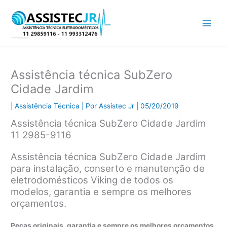
Ir
para
o
conteúdo
Assistência técnica SubZero
Cidade Jardim
|
Assistência Técnica
| Por
Assistec Jr
|
05/20/2019
Assistência técnica SubZero Cidade Jardim
11 2985-9116
Assistência técnica SubZero Cidade Jardim
para instalação, conserto e manutenção de
eletrodomésticos Viking de todos os
modelos, garantia e sempre os melhores
orçamentos.
Peças originais, garantia e sempre os melhores orçamentos