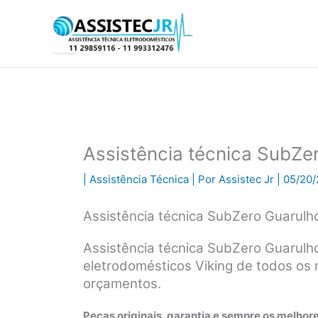
Ir
para
o
conteúdo
Assistência técnica SubZe
|
Assistência Técnica
| Por
Assistec Jr
|
05/20/
Assistência técnica SubZero Guarulh
Assistência técnica SubZero Guarulh
eletrodomésticos Viking de todos os
orçamentos.
Peças originais, garantia e sempre os melhore