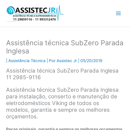
Ir
para
o
conteúdo
Assistência técnica SubZero Parada
Inglesa
|
Assistência Técnica
| Por
Assistec Jr
|
05/20/2019
Assistência técnica SubZero Parada Inglesa
11 2985-9116
Assistência técnica SubZero Parada Inglesa
para instalação, conserto e manutenção de
eletrodomésticos Viking de todos os
modelos, garantia e sempre os melhores
orçamentos.
Peças originais, garantia e sempre os melhores orçamentos