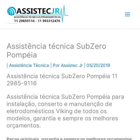
Ir
para
o
conteúdo
Assistência técnica SubZero
Pompéia
|
Assistência Técnica
| Por
Assistec Jr
|
05/20/2019
Assistência técnica SubZero Pompéia 11
2985-9116
Assistência técnica SubZero Pompéia para
instalação, conserto e manutenção de
eletrodomésticos Viking de todos os
modelos, garantia e sempre os melhores
orçamentos.
Peças originais, garantia e sempre os melhores orçamentos