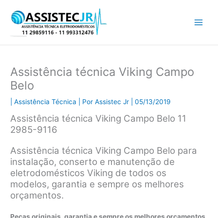
Ir
para
o
conteúdo
Assistência técnica Viking Campo
Belo
|
Assistência Técnica
| Por
Assistec Jr
|
05/13/2019
Assistência técnica Viking Campo Belo 11
2985-9116
Assistência técnica Viking Campo Belo para
instalação, conserto e manutenção de
eletrodomésticos Viking de todos os
modelos, garantia e sempre os melhores
orçamentos.
Peças originais, garantia e sempre os melhores orçamentos