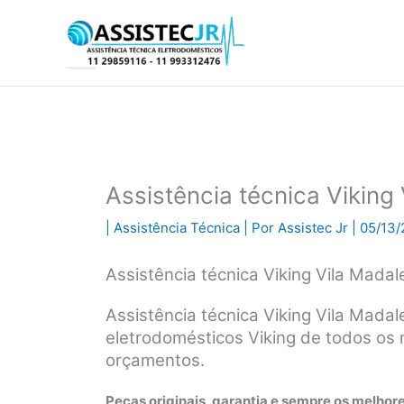
Ir
para
o
conteúdo
Assistência técnica Viking
|
Assistência Técnica
| Por
Assistec Jr
|
05/13/
Assistência técnica Viking Vila Mada
Assistência técnica Viking Vila Mada
eletrodomésticos Viking de todos os
orçamentos.
Peças originais, garantia e sempre os melhore