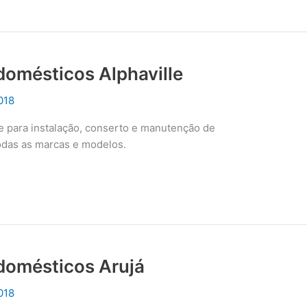
domésticos Alphaville
018
le para instalação, conserto e manutenção de
odas as marcas e modelos.
odomésticos Arujá
018