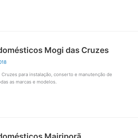
odomésticos Mogi das Cruzes
018
s Cruzes para instalação, conserto e manutenção de
odas as marcas e modelos.
odomésticos Mairiporã