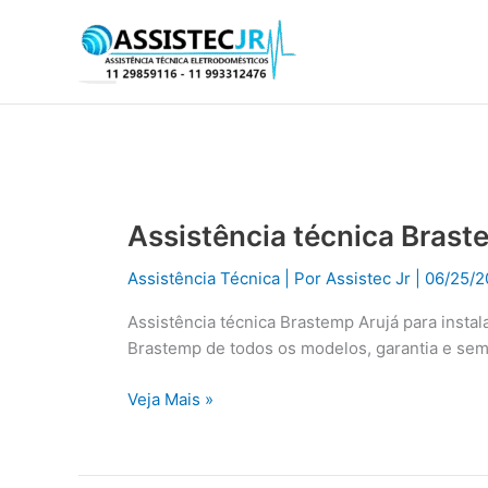
Ir
para
o
conteúdo
Assistência técnica Brast
Assistência
técnica
Assistência Técnica
| Por
Assistec Jr
|
06/25/2
Brastemp
Arujá
Assistência técnica Brastemp Arujá para inst
Brastemp de todos os modelos, garantia e se
Veja Mais »