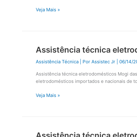
Veja Mais »
Assistência técnica eletr
Assistência
técnica
Assistência Técnica
| Por
Assistec Jr
|
06/14/2
eletrodomésticos
Mogi
Assistência técnica eletrodomésticos Mogi da
das
eletrodomésticos importados e nacionais de t
Cruzes
Veja Mais »
Assistência técnica eletr
Assistência