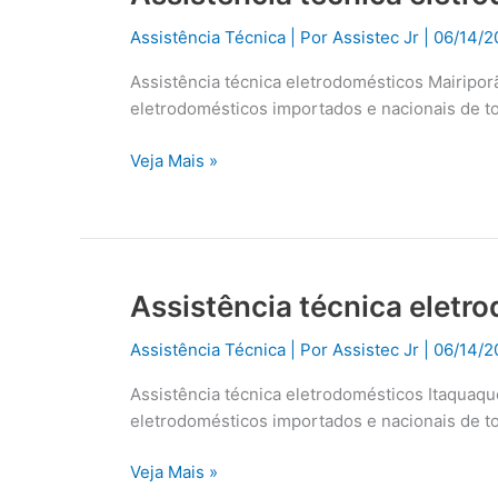
técnica
Assistência Técnica
| Por
Assistec Jr
|
06/14/2
eletrodomésticos
Mairiporã
Assistência técnica eletrodomésticos Mairipor
eletrodomésticos importados e nacionais de t
Veja Mais »
Assistência técnica eletr
Assistência
técnica
Assistência Técnica
| Por
Assistec Jr
|
06/14/2
eletrodomésticos
Itaquaquecetuba
Assistência técnica eletrodomésticos Itaquaq
eletrodomésticos importados e nacionais de t
Veja Mais »