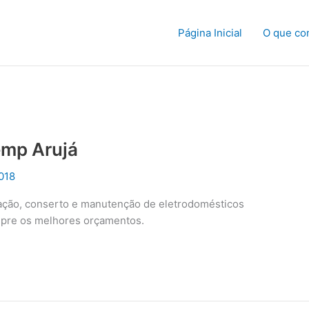
Página Inicial
O que co
emp Arujá
018
alação, conserto e manutenção de eletrodomésticos
mpre os melhores orçamentos.