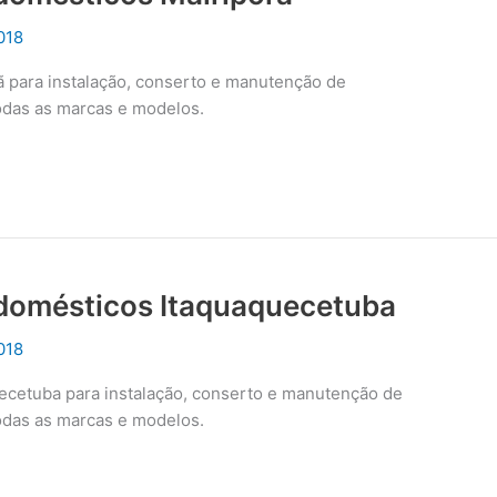
018
ã para instalação, conserto e manutenção de
odas as marcas e modelos.
odomésticos Itaquaquecetuba
018
uecetuba para instalação, conserto e manutenção de
odas as marcas e modelos.