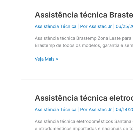
Assistência técnica Brast
Assistência
técnica
Assistência Técnica
| Por
Assistec Jr
|
06/25/2
Brastemp
Zona
Assistência técnica Brastemp Zona Leste para
Leste
Brastemp de todos os modelos, garantia e se
Veja Mais »
Assistência técnica eletr
Assistência
técnica
Assistência Técnica
| Por
Assistec Jr
|
06/14/2
eletrodomésticos
Santana
Assistência técnica eletrodomésticos Santana
de
eletrodomésticos importados e nacionais de t
Parnaíba