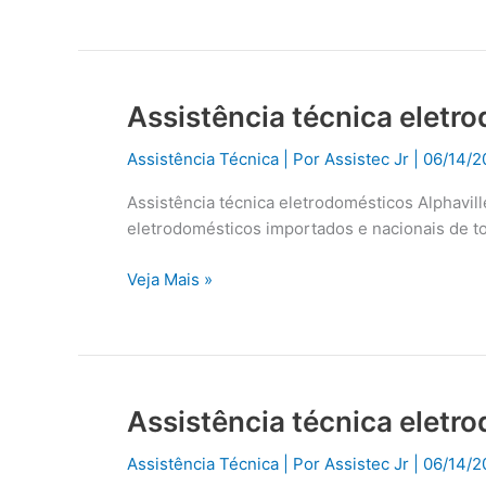
Assistência técnica eletro
Assistência
técnica
Assistência Técnica
| Por
Assistec Jr
|
06/14/2
eletrodomésticos
Alphaville
Assistência técnica eletrodomésticos Alphavil
eletrodomésticos importados e nacionais de t
Veja Mais »
Assistência técnica eletr
Assistência
técnica
Assistência Técnica
| Por
Assistec Jr
|
06/14/2
eletrodomésticos