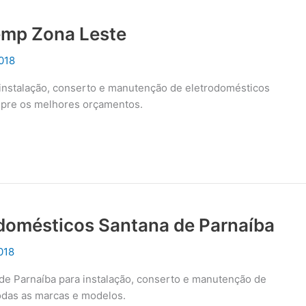
emp Zona Leste
018
 instalação, conserto e manutenção de eletrodomésticos
mpre os melhores orçamentos.
odomésticos Santana de Parnaíba
018
 de Parnaíba para instalação, conserto e manutenção de
odas as marcas e modelos.