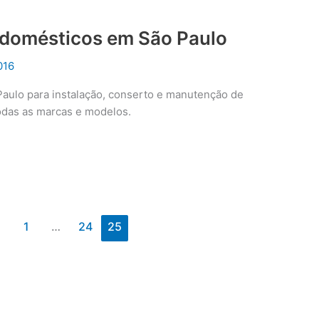
rodomésticos em São Paulo
016
Paulo para instalação, conserto e manutenção de
odas as marcas e modelos.
1
…
24
25