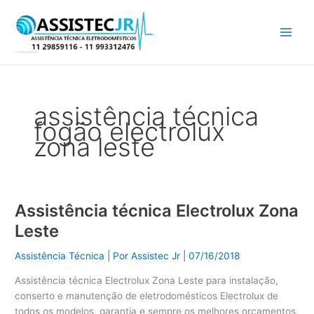
Ir
para
o
conteúdo
assistência técnica
fogão electrolux
zona leste
Assistência técnica Electrolux Zona
Assistência
técnica
Leste
Electrolux
Zona
Assistência Técnica
| Por
Assistec Jr
|
07/16/2018
Leste
Assistência técnica Electrolux Zona Leste para instalação,
conserto e manutenção de eletrodomésticos Electrolux de
todos os modelos, garantia e sempre os melhores orçamentos.