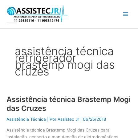
Ir
para
o
conteúdo
assistência técnica
refrigerador
brastemp mogi das
cruzes
Assistência técnica Brastemp Mogi
Assistência
técnica
das Cruzes
Brastemp
Mogi
Assistência Técnica
| Por
Assistec Jr
|
06/25/2018
das
Assistência técnica Brastemp Mogi das Cruzes para
Cruzes
instalação, conserto e manutenção de eletrodomésticos